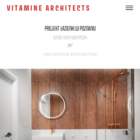
V I T A M I N E   A R C H I T E C T S
PROJEKT ŁAZIENKI W POZNANIU
AUTOR: ANNA SKRZYPCZAK
2017
projekt Łazienki Poznań, architekt wnętrz Poznań
projekt wnętrz łazienki, Poznań