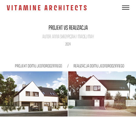
V I T A M I N E   A R C H I T E C T S
PROJEKT VS REALIZACJA
AUTOR: ANNA SKRZYPCZAK / MACIEJ MAY
2024
architekt wnętrz Poznań, projekt wnętrz domu jednorodzinnego Poznań
projekt wnętrz domu, Poznań
PROJEKT DOMU JEDNORODZINNEGO / REALIZACJA DOMU JEDNORODZINNEGO